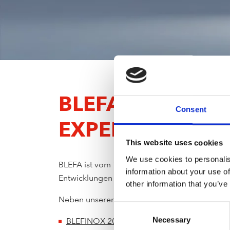
BLEFA AUF DER 
Consent
EXPERTISE
This website uses cookies
We use cookies to personalis
BLEFA ist vom 15. bis 19. September 2025 auf
information about your use of
Entwicklungen im Bereich Keg-Technologie zu
other information that you’ve
Neben unserem etablierten Kegsortiment präs
Consent
Necessary
Selection
BLEFINOX 20/5
– das leichteste 20L Vollsta