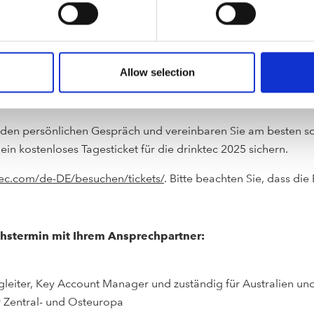
 Ihre CO-2 Bilanz
präsenz und Differenzierung
hygiene vom Zapfkopf bis zum Zapfhahn
tät vereint – DRAFT DESERVES QUALITY
Allow selection
nden persönlichen Gespräch und vereinbaren Sie am besten s
ein kostenloses Tagesticket für die drinktec 2025 sichern.
tec.com/de-DE/besuchen/tickets/
. Bitte beachten Sie, dass die
hstermin mit Ihrem Ansprechpartner:
ngleiter, Key Account Manager und zuständig für Australien u
r Zentral- und Osteuropa