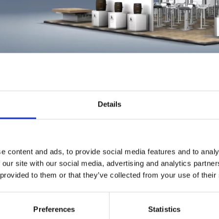
DRINKTEC 2025 – INNO
Details
e content and ads, to provide social media features and to analy
 der Drinktec in München vertreten und lädt Sie herzlich ein,
 our site with our social media, advertising and analytics partn
 entdecken.
 provided to them or that they’ve collected from your use of their
entieren wir gleich mehrere Produktinnovationen:
Preferences
Statistics
hlkeg in BLEFA-Qualität