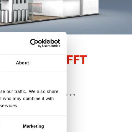
VATION TRIFFT
About
se our traffic. We also share
 am Messestand
C2-378
die neuesten
ers who may combine it with
 services.
Marketing