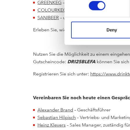
GREENKEG
– zertifizierte Nachhaltigkeit für
COLOURKEG
– farbige Vielfalt für Marken
SANIBEER
– unser Partner für Zapfanlagen
Erleben Sie, wie BLEFA Innovation und Quali
Deny
Nutzen Sie die Möglichkeit zu einem eingehe
Gutscheincode:
DRI25BLEFA
können Sie sich 
Registrieren Sie sich unter:
https://www.drink
Vereinbaren Sie noch heute einen Gespräc
Alexander Brand
– Geschäftsführer
Sebastian Hilpisch
– Vertriebs- und Marketi
Heinz Klevers
– Sales Manager, zuständig fü