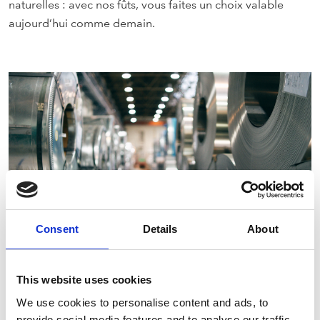
naturelles : avec nos fûts, vous faites un choix valable
aujourd’hui comme demain.
Consent
Details
About
Durabilité
This website uses cookies
We use cookies to personalise content and ads, to
En tant que membre fondateur de la Steel Keg
provide social media features and to analyse our traffic.