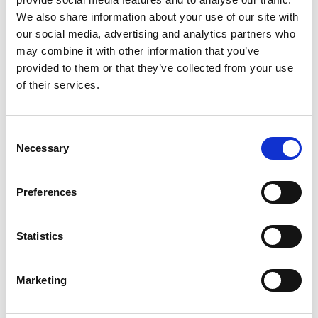
Association, nous pratiquons une sensibilisation à
We also share information about your use of our site with
la supériorité d’un système de réutilisation
our social media, advertising and analytics partners who
(circulaire) par rapport à un système de
may combine it with other information that you’ve
recyclage, qui ne fonctionne que dans certaines
provided to them or that they’ve collected from your use
conditions et avec une importante consommation
of their services.
d’énergie. Les fûts de BLEFA peuvent être
réutilisés pendant plus de 30 ans et suivent un
système en circuit fermé, dans lequel le même
Consent
Necessary
emballage est réutilisé et contribue ainsi à une
Selection
meilleure durabilité.
Preferences
En savoir plus
Statistics
Marketing