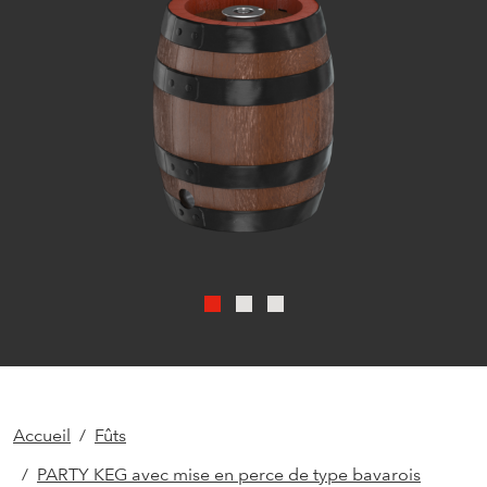
Accueil
Fûts
PARTY KEG avec mise en perce de type bavarois