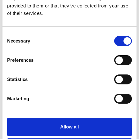
provided to them or that they’ve collected from your use
Pour un fût avec du caractère : personnalisez votre
of their services.
fût à boisson en acier inoxydable selon vos
souhaits, par exemple avec notre sérigraphie de
Consent
qualité. Faites de votre fût l’ambassadeur de votre
Necessary
Selection
marque !
Preferences
En savoir plus
Statistics
Marketing
Allow all