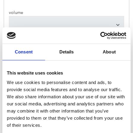
volume
Plongeur
Consent
Details
About
This website uses cookies
Fabricant de plongeur
We use cookies to personalise content and ads, to
provide social media features and to analyse our traffic.
We also share information about your use of our site with
our social media, advertising and analytics partners who
may combine it with other information that you’ve
Le fût doit-il être empilable ?
provided to them or that they’ve collected from your use
of their services.